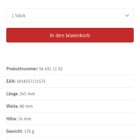
Produkt Anzahl: Gib den gewünschten Wert ein oder benutze d
In den Warenkorb
56 491 11 02
Produktnummer:
4018157131573
EAN:
245 mm
Länge:
80 mm
Weite:
14 mm
Höhe:
170 g
Gewicht: