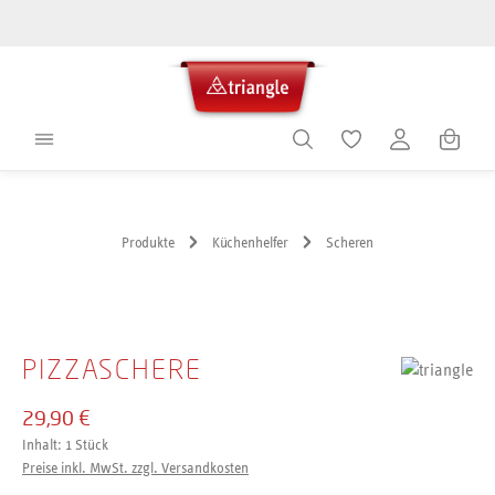
alt springen
Warenko
Produkte
Küchenhelfer
Scheren
Bildergalerie überspringen
PIZZASCHERE
29,90 €
Inhalt:
1 Stück
Preise inkl. MwSt. zzgl. Versandkosten