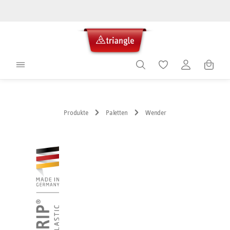
alt springen
Warenko
Produkte
Paletten
Wender
Bildergalerie überspringen