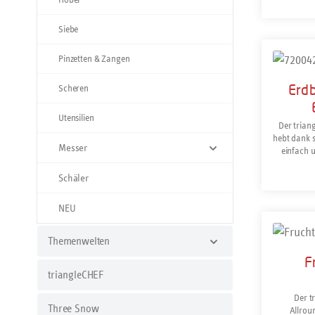
Kerne au
sondern u
Siebe
oder Gu
Gemüs
Prod
Pinzetten & Zangen
Erd
Scheren
Utensilien
Der trian
hebt dank s
Messer
einfach 
oder Gemü
Tomaten
Schäler
Befüllen
geeignet.
NEU
Griffe de
Prod
handelt 
Kunststo
Themenwelten
F
triangleCHEF
Der tr
Three Snow
Allroun