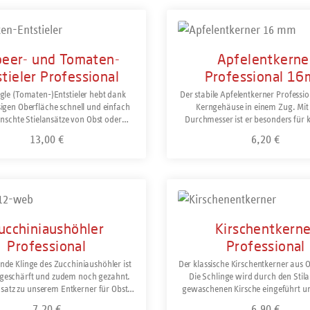
beer- und Tomaten-
Apfelentkerne
tieler Professional
Professional 1
ngle (Tomaten-)Entstieler hebt dank
Der stabile Apfelentkerner Professio
sigen Oberfläche schnell und einfach
Kerngehäuse in einem Zug. Mi
schte Stielansätze von Obst oder
Durchmesser ist er besonders für k
 aus.Auch für das Aushöhlen von
mittelgroße Äpfel geeignet. Der Grif
13,00 €
6,20 €
Regulärer Preis:
Regulärer Preis
 oder Äpfeln zum anschließenden
glasfaserverstärktem Polyamid (PA)
 ist der triangle Entstieler bestens
den professionellen Gebrauch g
Rostfrei und spülmaschinengeeignet.
Spülmaschinengeeignet. Hergest
Solingen/Deutschland.
ukt Anzahl: Gib den gewünschten Wert ein oder 
Produkt Anzahl: Gi
ucchiniaushöhler
Kirschentkerne
Professional
Professional
nde Klinge des Zucchiniaushöhler ist
Der klassische Kirschentkerner aus
g geschärft und zudem noch gezahnt.
Die Schlinge wird durch den Stila
satz zu unserem Entkerner für Obst
gewaschenen Kirsche eingeführt u
e wird er nicht verwendet, um die
durch das Loch herausgehebelt. Som
7,20 €
6,90 €
Regulärer Preis:
Regulärer Preis