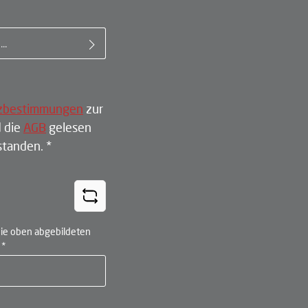
il-Adresse*
zbestimmungen
zur
 die
AGB
gelesen
rstanden.
*
ie oben abgebildeten
n
*