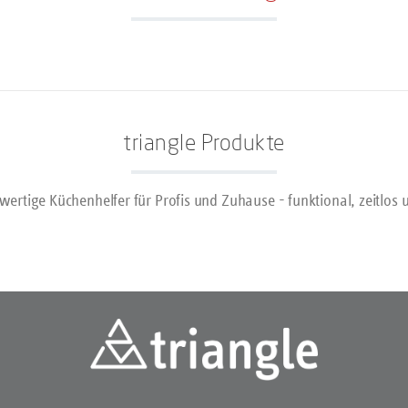
rbeitet und mit Funktionsteilen aus
ahl konfektioniert. Gefertigt wird
ständlich mit Ökostrom. Als ideales
erden die „Soul“-Produkte in einem
vollen und wiederverwendbaren
ton geliefert. Hergestellt in Solingen
/ Deutschland.
triangle Produkte
hwertige Küchenhelfer für Profis und Zuhause - funktional, zeitlos