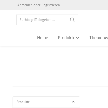
Anmelden
oder
Registrieren
springen
Zur Hauptnavigation springen
Home
Produkte
Themenw
Produkte