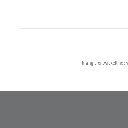
fein bea
Edelst
selbstver
Geschenk w
stil
Geschenkkar
triangle entwickelt hoc