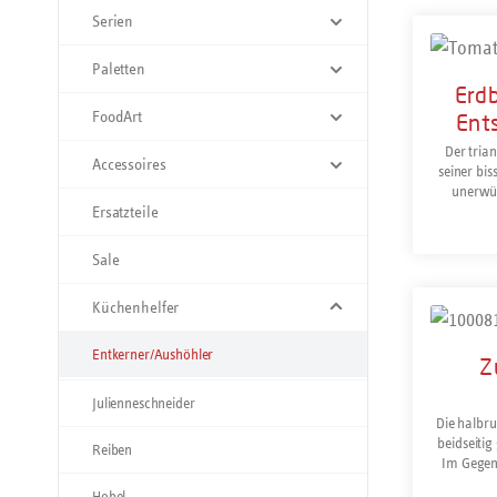
Serien
Paletten
Erd
FoodArt
Ents
Der tria
Accessoires
seiner bis
unerwün
Ersatzteile
Gemüse
Tomaten
Befüllen
Sale
geeignet.
Küchenhelfer
Prod
Entkerner/Aushöhler
Z
Julienneschneider
Die halbru
beidseiti
Reiben
Im Gegen
und Gemüs
Hobel