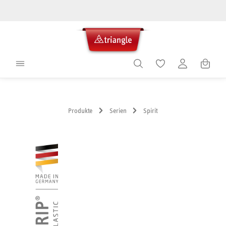
alt springen
Warenko
Produkte
Serien
Spirit
Bildergalerie überspringen