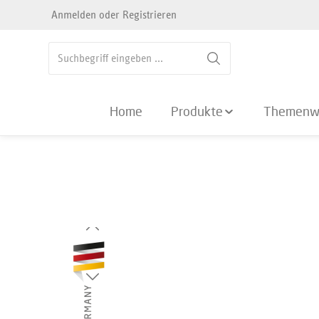
Anmelden
oder
Registrieren
springen
Zur Hauptnavigation springen
Home
Produkte
Themenw
Bildergalerie überspringen