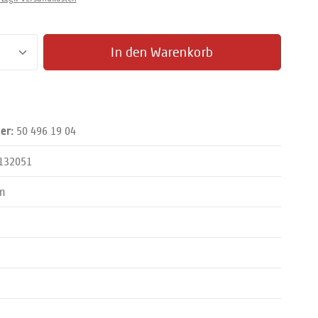
zahl: Gib den gewünschten Wert ein oder benut
In den Warenkorb
50 496 19 04
er:
132051
m