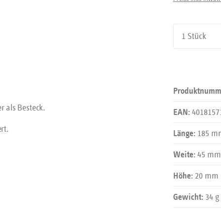
Produkt An
Produktnumm
r als Besteck.
4018157
EAN:
rt.
185 m
Länge:
45 mm
Weite:
20 mm
Höhe:
34 g
Gewicht: