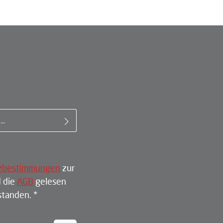
il-Adresse*
zbestimmungen
zur
 die
AGB
gelesen
rstanden.
*