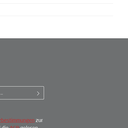
il-Adresse*
zbestimmungen
zur
 die
AGB
gelesen