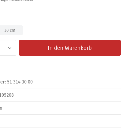
len
30 cm
zahl: Gib den gewünschten Wert ein oder benut
In den Warenkorb
51 314 30 00
er:
105208
m