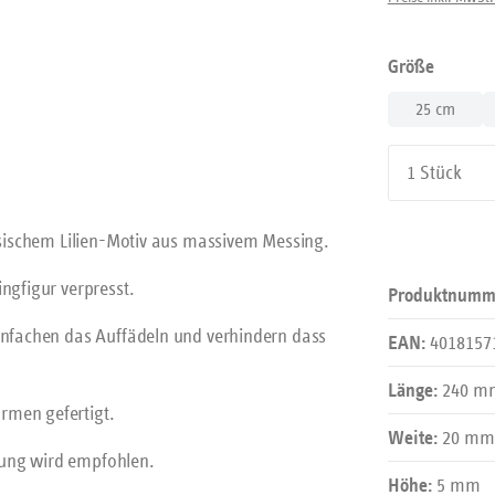
auswäh
Größe
25 cm
Produkt An
zösischem Lilien-Motiv aus massivem Messing.
ngfigur verpresst.
Produktnumm
einfachen das Auffädeln und verhindern dass
4018157
EAN:
240 m
Länge:
rmen gefertigt.
20 mm
Weite:
gung wird empfohlen.
5 mm
Höhe: