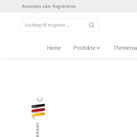
Anmelden
oder
Registrieren
springen
Zur Hauptnavigation springen
Home
Produkte
Themenw
Bildergalerie überspringen