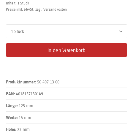
Inhalt:
1 Stück
Preise inkl. MwSt. zzgl. Versandkosten
Produkt Anzahl: Gib den gewünschten Wert ein oder benutze d
In den Warenkorb
50 407 13 00
Produktnummer:
4018157130149
EAN:
125 mm
Länge:
15 mm
Weite:
23 mm
Höhe: