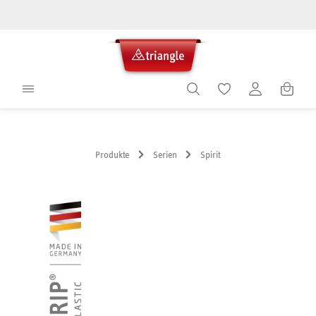
alt springen
Warenko
Produkte
Serien
Spirit
Bildergalerie überspringen