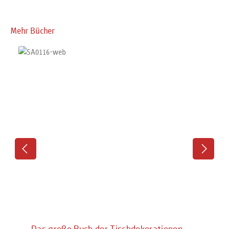
Produktgalerie überspringen
Mehr Bücher