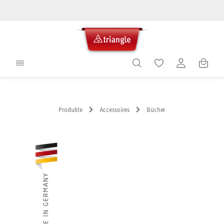
alt springen
Warenko
Produkte
Accessoires
Bücher
Bildergalerie überspringen