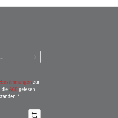
il-Adresse*
zbestimmungen
zur
 die
AGB
gelesen
rstanden.
*