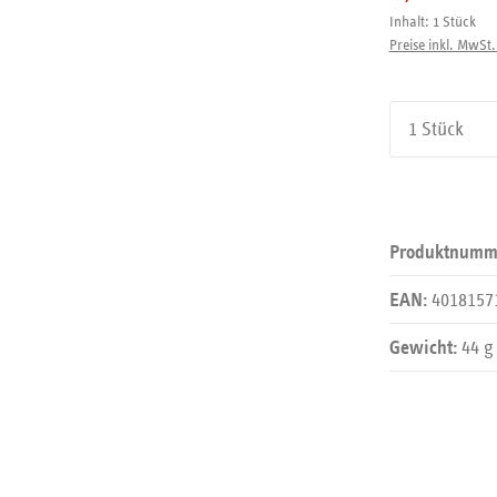
Inhalt:
1 Stück
Preise inkl. MwSt.
Produkt An
Produktnumm
4018157
EAN:
44 g
Gewicht: