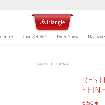
elten
triangleCHEF
Three Snow
Magazin
Produkte
Ersatzteile
REST
FEIN
6,50 €