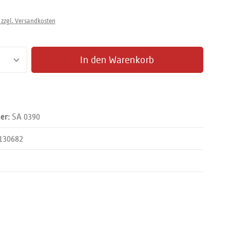
 zzgl. Versandkosten
zahl: Gib den gewünschten Wert ein oder benut
In den Warenkorb
SA 0390
er:
130682