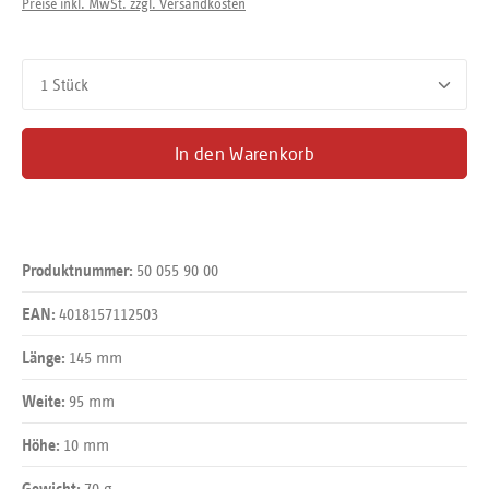
Preise inkl. MwSt. zzgl. Versandkosten
Produkt Anzahl: Gib den gewünschten Wert ein oder benutze d
In den Warenkorb
50 055 90 00
Produktnummer:
4018157112503
EAN:
145 mm
Länge:
95 mm
Weite:
10 mm
Höhe:
70 g