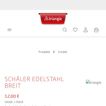
alt springen
Warenko
Produkte
Schäler
Bildergalerie überspringen
SCHÄLER EDELSTAHL
BREIT
12,00 €
Inhalt:
1 Stück