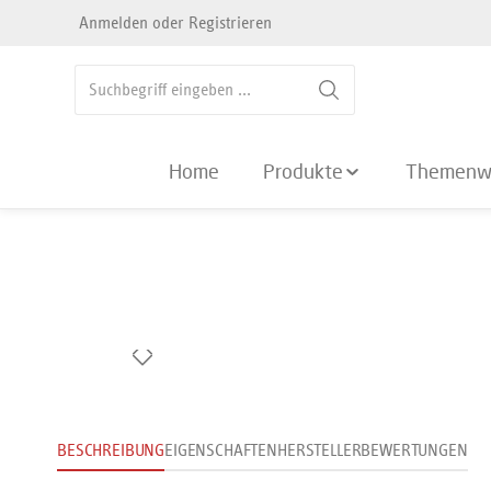
Anmelden
oder
Registrieren
springen
Zur Hauptnavigation springen
Home
Produkte
Themenw
Bildergalerie überspringen
BESCHREIBUNG
EIGENSCHAFTEN
HERSTELLER
BEWERTUNGEN