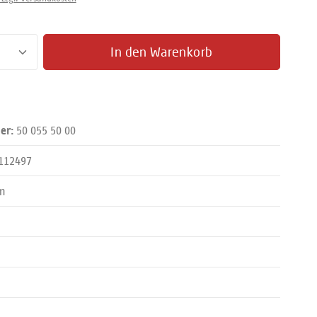
zahl: Gib den gewünschten Wert ein oder benut
In den Warenkorb
50 055 50 00
er:
112497
m