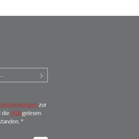
il-Adresse*
zbestimmungen
zur
 die
AGB
gelesen
rstanden.
*