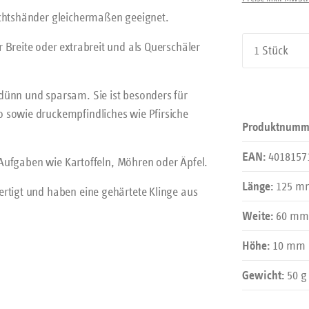
echtshänder gleichermaßen geeignet.
Produkt An
 Breite oder extrabreit und als Querschäler
dünn und sparsam. Sie ist besonders für
 sowie druckempfindliches wie Pfirsiche
Produktnumm
4018157
EAN:
e Aufgaben wie Kartoffeln, Möhren oder Äpfel.
125 m
Länge:
ertigt und haben eine gehärtete Klinge aus
60 mm
Weite:
10 mm
Höhe:
50 g
Gewicht: