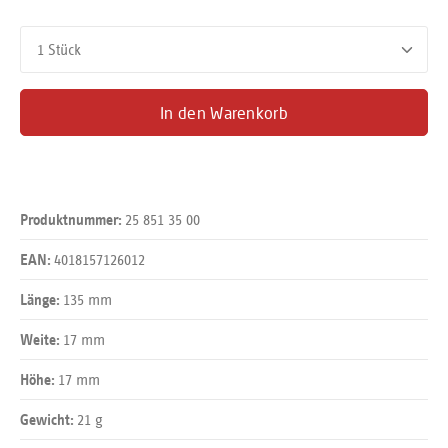
Produkt Anzahl: Gib den gewünschten Wert ein oder benutze d
In den Warenkorb
25 851 35 00
Produktnummer:
4018157126012
EAN:
135 mm
Länge:
17 mm
Weite:
17 mm
Höhe:
21 g
Gewicht: