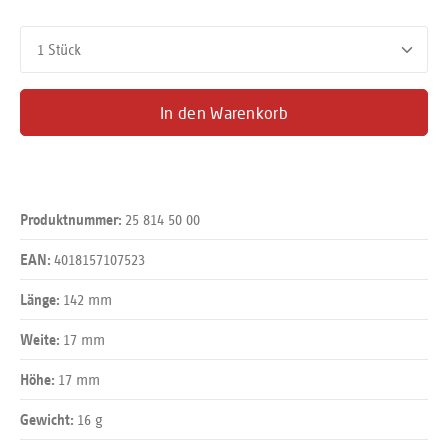
Produkt Anzahl: Gib den gewünschten Wert ein oder benutze d
In den Warenkorb
25 814 50 00
Produktnummer:
4018157107523
EAN:
142 mm
Länge:
17 mm
Weite:
17 mm
Höhe:
16 g
Gewicht: