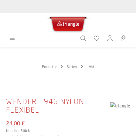
alt springen
Warenko
Produkte
Serien
1946
Bildergalerie überspringen
WENDER 1946 NYLON
FLEXIBEL
24,00 €
Inhalt:
1 Stück