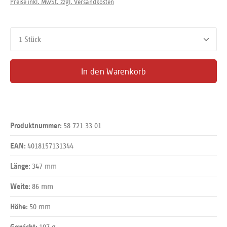
Preise inkl. MwSt. zzgl. Versandkosten
Produkt Anzahl: Gib den gewünschten Wert ein oder benutze d
In den Warenkorb
58 721 33 01
Produktnummer:
4018157131344
EAN:
347 mm
Länge:
86 mm
Weite:
50 mm
Höhe:
107 g