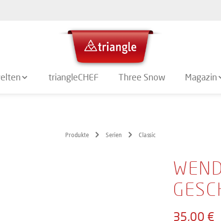
elten
triangleCHEF
Three Snow
Magazin
Produkte
Serien
Classic
WEND
GESC
35,00 €