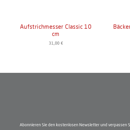
Aufstrichmesser Classic 10
Bäcke
cm
31,00 €
Regulärer Preis:
Produkt Anzahl: Gib den gewünschten W
Produ
Abonnieren Sie den kostenlosen Newsletter und verpassen Si