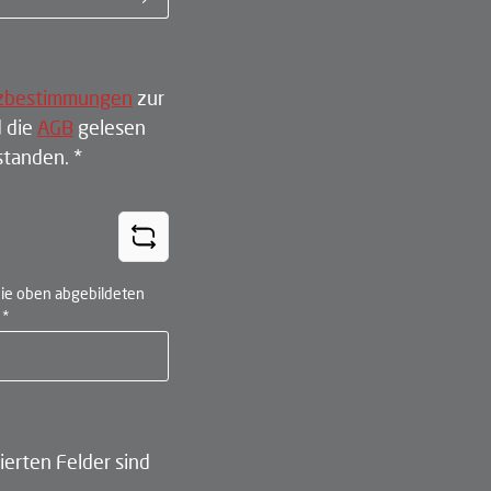
zbestimmungen
zur
 die
AGB
gelesen
rstanden.
*
ie oben abgebildeten
n
*
ierten Felder sind