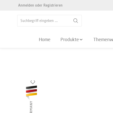
Anmelden
oder
Registrieren
springen
Zur Hauptnavigation springen
Home
Produkte
Themenw
Bildergalerie überspringen