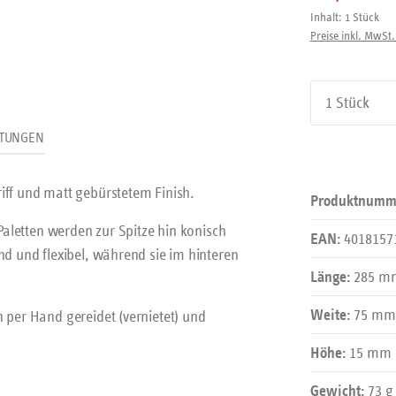
Inhalt:
1 Stück
Preise inkl. MwSt.
Produkt An
TUNGEN
iff und matt gebürstetem Finish.
Produktnumm
 Paletten werden zur Spitze hin konisch
4018157
EAN:
nd und flexibel, während sie im hinteren
285 m
Länge:
75 mm
n per Hand gereidet (vernietet) und
Weite:
15 mm
Höhe:
73 g
Gewicht: