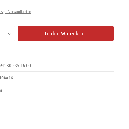
 zzgl. Versandkosten
zahl: Gib den gewünschten Wert ein oder benut
In den Warenkorb
30 535 16 00
er:
104416
m