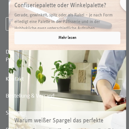
Confiseriepalette oder Winkelpalette?
Um weiterzugehen, geben Sie die oben abgebildeten
Arten und Einsätze
Zeichen ein
*
Gerade, gewinkelt, spitz oder als Rakel – je nach Form
erledigt eine Palette in der Pâtisserie und in der
Hobbyküche ganz unterschiedliche Aufgaben. ...
Mehr lesen
Die mit einem Stern (*) markierten Felder sind
Pflichtfelder.
Kontakt
Bestellung & Versand
Service
Warum weißer Spargel das perfekte
Frühlingsgemüse ist