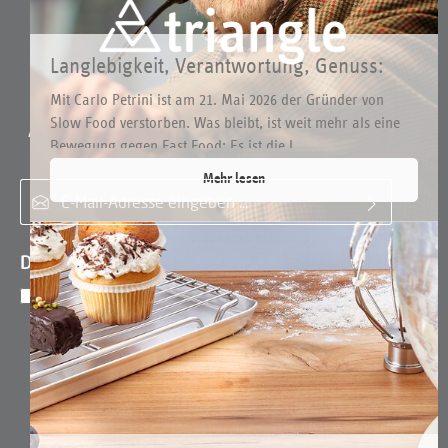
Langlebigkeit, Verantwortung, Genuss:
Was triangle mit Slow Food verbindet
Mit Carlo Petrini ist am 21. Mai 2026 der Gründer von
Slow Food verstorben. Was bleibt, ist weit mehr als eine
Abonnieren Sie den kostenlosen Newsletter und verpassen Sie
Bewegung gegen Fast Food: Es ist die I...
keine Neuigkeit oder Aktion.
Mehr lesen
E-Mail-Adresse*
Datenschutz
Ich habe die
Datenschutzbestimmungen
zur
Kenntnis genommen und die
AGB
gelesen
und bin mit ihnen einverstanden.
*