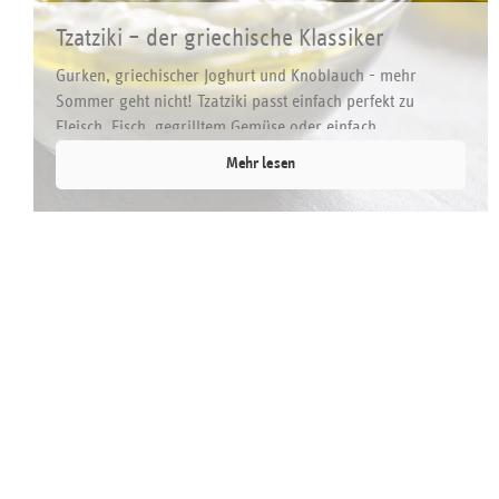
Tzatziki – der griechische Klassiker
Gurken, griechischer Joghurt und Knoblauch - mehr
Sommer geht nicht! Tzatziki passt einfach perfekt zu
Fleisch, Fisch, gegrilltem Gemüse oder einfach ...
Mehr lesen