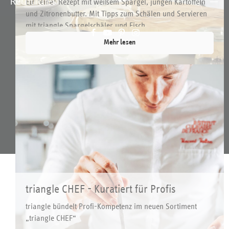
Rechtliches
Ein feines Rezept mit weißem Spargel, jungen Kartoffeln
und Zitronenbutter. Mit Tipps zum Schälen und Servieren
mit triangle Spargelschäler und Fisch...
Mehr lesen
Alle Preise inkl. gesetzl. Mehrwertsteuer zzgl.
Versandkosten
und ggf.
Nachnahmegebühren, wenn nicht anders angegeben.
© 2026 triangle-tools.de
triangle CHEF - Kuratiert für Profis
triangle bündelt Profi-Kompetenz im neuen Sortiment
„triangle CHEF“