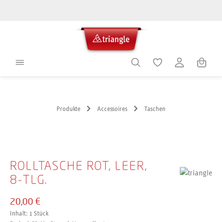
alt springen
Warenko
Produkte
Accessoires
Taschen
Bildergalerie überspringen
ROLLTASCHE ROT, LEER,
8-TLG.
20,00 €
Inhalt:
1 Stück