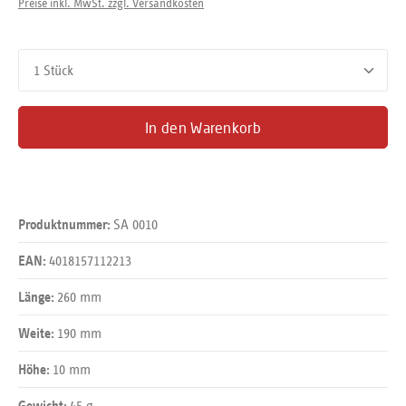
Preise inkl. MwSt. zzgl. Versandkosten
Produkt Anzahl: Gib den gewünschten Wert ein oder benutze d
In den Warenkorb
SA 0010
Produktnummer:
4018157112213
EAN:
260 mm
Länge:
190 mm
Weite:
10 mm
Höhe:
45 g