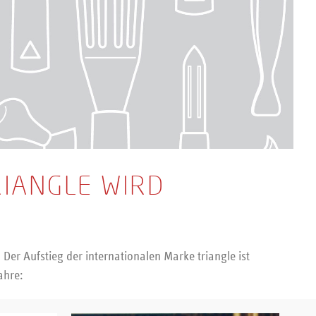
RIANGLE WIRD
Der Aufstieg der internationalen Marke triangle ist
ahre: