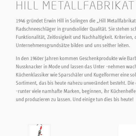
HILL METALLFABRIKAT
1946 gründet Erwin Hill in Solingen die „Hill Metallfabrik
Radschneeschläger in grundsolider Qualität. Sie stehen s
Funktionalität, Zeitlosigkeit und Nachhaltigkeit. Kriterien
Unternehmensgrundsätze bilden und uns seither leiten.
In den 1960er Jahren kommen Geschenkprodukte wie Bar
Nussknacker in Mode und lassen das Unter -nehmen wac
Küchenklassiker wie Sparschäler und Kugelformer eine sol
Sortiment, das bis heute nahezu unverändert besteht. Die 
-runter viele namhafte Marken, beginnen, ihr Küchenhelfer
und produzieren zu lassen. Und einige tun dies bis heute!
Bildergalerie überspringen