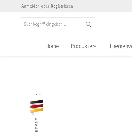
Anmelden
oder
Registrieren
springen
Zur Hauptnavigation springen
Home
Produkte
Themenw
Bildergalerie überspringen