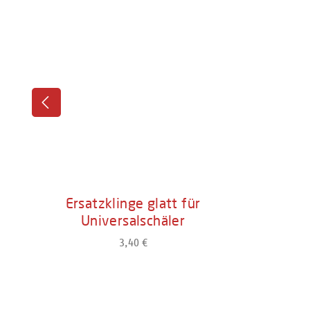
Ersatzklinge glatt für
Universalschäler
3,40 €
Regulärer Preis:
Produkt Anzahl: Gib den gewünschten W