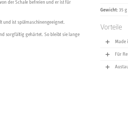
on der Schale befreien und er ist für
35 g
Gewicht:
lt und ist spülmaschinengeeignet.
Vorteile
nd sorgfältig gehärtet. So bleibt sie lange
Made 
Für Re
Austau