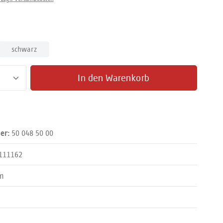
len
schwarz
zahl: Gib den gewünschten Wert ein oder benut
In den Warenkorb
50 048 50 00
er:
111162
m