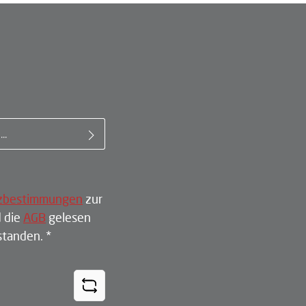
il-Adresse*
zbestimmungen
zur
 die
AGB
gelesen
rstanden.
*