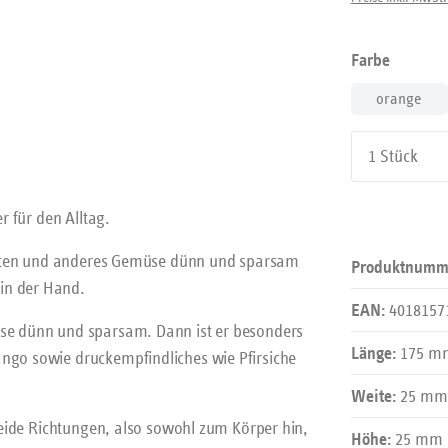
auswäh
Farbe
orange
Produkt An
r für den Alltag.
Karotten und anderes Gemüse dünn und sparsam
Produktnumm
in der Hand.
4018157
EAN:
üse dünn und sparsam. Dann ist er besonders
175 m
Länge:
ango sowie druckempfindliches wie Pfirsiche
25 mm
Weite:
 beide Richtungen, also sowohl zum Körper hin,
25 mm
Höhe: